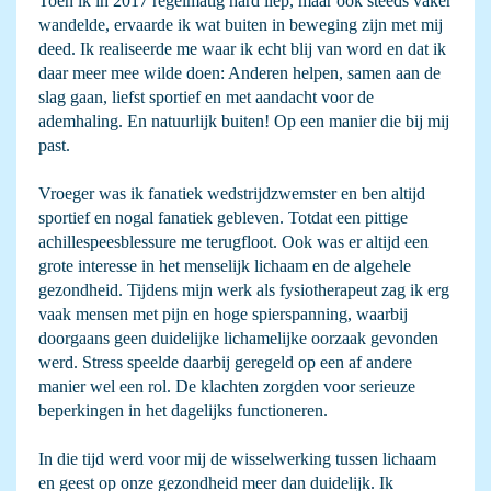
Toen ik in 2017 regelmatig hard liep, maar ook steeds vaker
wandelde, ervaarde ik wat buiten in beweging zijn met mij
deed. Ik realiseerde me waar ik echt blij van word en dat ik
daar meer mee wilde doen: Anderen helpen, samen aan de
slag gaan, liefst sportief en met aandacht voor de
ademhaling. En natuurlijk buiten! Op een manier die bij mij
past.
Vroeger was ik fanatiek wedstrijdzwemster en ben altijd
sportief en nogal fanatiek gebleven. Totdat een pittige
achillespeesblessure me terugfloot. Ook was er altijd een
grote interesse in het menselijk lichaam en de algehele
gezondheid. Tijdens mijn werk als fysiotherapeut zag ik erg
vaak mensen met pijn en hoge spierspanning, waarbij
doorgaans geen duidelijke lichamelijke oorzaak gevonden
werd. Stress speelde daarbij geregeld op een af andere
manier wel een rol. De klachten zorgden voor serieuze
beperkingen in het dagelijks functioneren.
In die tijd werd voor mij de wisselwerking tussen lichaam
en geest op onze gezondheid meer dan duidelijk. Ik