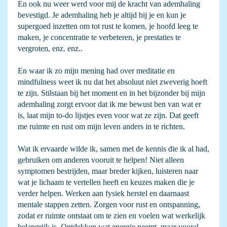
En ook nu weer werd voor mij de kracht van ademhaling
bevestigd. Je ademhaling heb je altijd bij je en kun je
supergoed inzetten om tot rust te komen, je hoofd leeg te
maken, je concentratie te verbeteren, je prestaties te
vergroten, enz. enz..
En waar ik zo mijn mening had over meditatie en
mindfulness weet ik nu dat het absoluut niet zweverig hoeft
te zijn. Stilstaan bij het moment en in het bijzonder bij mijn
ademhaling zorgt ervoor dat ik me bewust ben van wat er
is, laat mijn to-do lijstjes even voor wat ze zijn. Dat geeft
me ruimte en rust om mijn leven anders in te richten.
Wat ik ervaarde wilde ik, samen met de kennis die ik al had,
gebruiken om anderen vooruit te helpen! Niet alleen
symptomen bestrijden, maar breder kijken, luisteren naar
wat je lichaam te vertellen heeft en keuzes maken die je
verder helpen. Werken aan fysiek herstel en daarnaast
mentale stappen zetten. Zorgen voor rust en ontspanning,
zodat er ruimte ontstaat om te zien en voelen wat werkelijk
belangrijk is. Ontdekken wat energie neemt, maar vooral