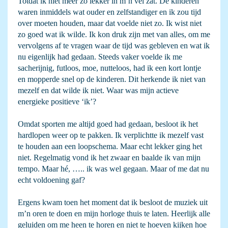
Totdat ik niet meer zo lekker in m’n vel zat. De kinderen
waren inmiddels wat ouder en zelfstandiger en ik zou tijd
over moeten houden, maar dat voelde niet zo. Ik wist niet
zo goed wat ik wilde. Ik kon druk zijn met van alles, om me
vervolgens af te vragen waar de tijd was gebleven en wat ik
nu eigenlijk had gedaan. Steeds vaker voelde ik me
sacherijnig, futloos, moe, nutteloos, had ik een kort lontje
en mopperde snel op de kinderen. Dit herkende ik niet van
mezelf en dat wilde ik niet. Waar was mijn actieve
energieke positieve ‘ik’?
Omdat sporten me altijd goed had gedaan, besloot ik het
hardlopen weer op te pakken. Ik verplichtte ik mezelf vast
te houden aan een loopschema. Maar echt lekker ging het
niet. Regelmatig vond ik het zwaar en baalde ik van mijn
tempo. Maar hé, ….. ik was wel gegaan. Maar of me dat nu
echt voldoening gaf?
Ergens kwam toen het moment dat ik besloot de muziek uit
m’n oren te doen en mijn horloge thuis te laten. Heerlijk alle
geluiden om me heen te horen en niet te hoeven kijken hoe